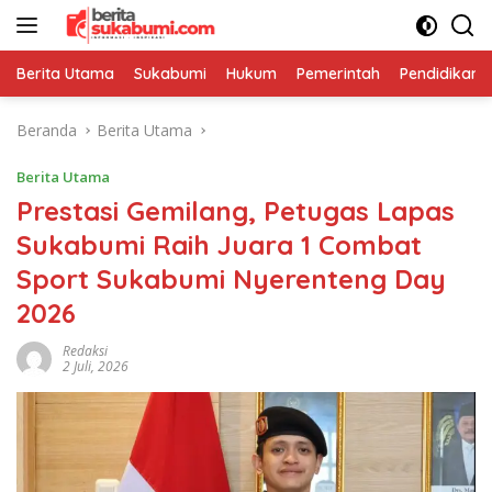
Langsung
ke
konten
Berita Utama
Sukabumi
Hukum
Pemerintah
Pendidikan
Beranda
Berita Utama
Berita Utama
Prestasi Gemilang, Petugas Lapas
Sukabumi Raih Juara 1 Combat
Sport Sukabumi Nyerenteng Day
2026
Redaksi
2 Juli, 2026