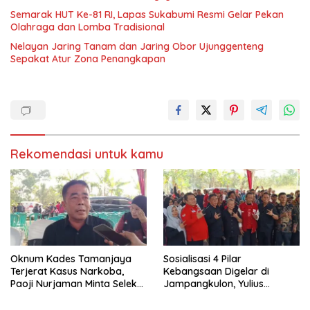
Semarak HUT Ke-81 RI, Lapas Sukabumi Resmi Gelar Pekan
Olahraga dan Lomba Tradisional
Nelayan Jaring Tanam dan Jaring Obor Ujunggenteng
Sepakat Atur Zona Penangkapan
Rekomendasi untuk kamu
Oknum Kades Tamanjaya
Sosialisasi 4 Pilar
Terjerat Kasus Narkoba,
Kebangsaan Digelar di
Paoji Nurjaman Minta Seleksi
Jampangkulon, Yulius
Calon Kades Diperketat
Setiarto Tekankan
Pentingnya Persatuan