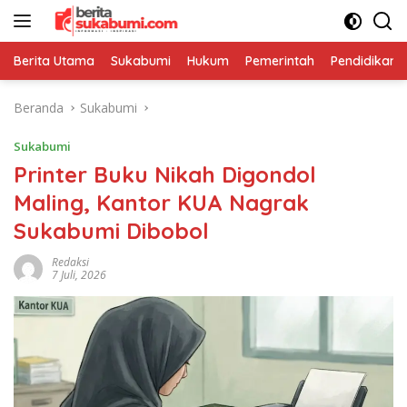
Langsung
ke
konten
Berita Utama
Sukabumi
Hukum
Pemerintah
Pendidikan
Beranda
Sukabumi
Sukabumi
Printer Buku Nikah Digondol
Maling, Kantor KUA Nagrak
Sukabumi Dibobol
Redaksi
7 Juli, 2026