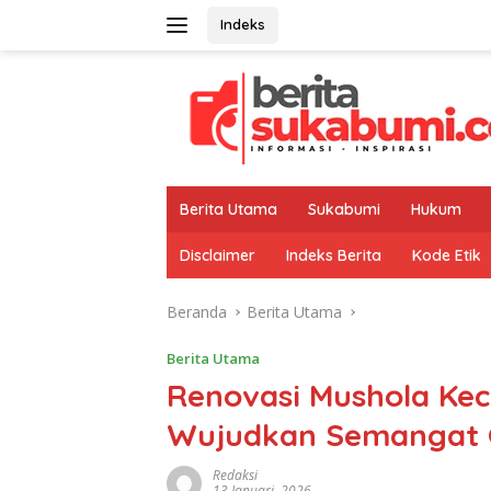
Langsung
Indeks
ke
konten
Berita Utama
Sukabumi
Hukum
Disclaimer
Indeks Berita
Kode Etik
Beranda
Berita Utama
Berita Utama
Renovasi Mushola K
Wujudkan Semangat 
Redaksi
13 Januari, 2026