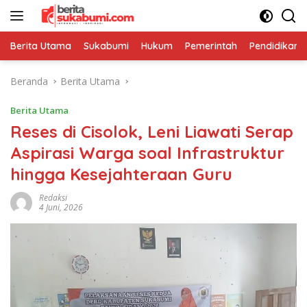
Langsung
ke
konten
Berita Utama
Sukabumi
Hukum
Pemerintah
Pendidikan
Beranda
Berita Utama
Berita Utama
Reses di Cisolok, Leni Liawati Serap
Aspirasi Warga soal Infrastruktur
hingga Kesejahteraan Guru
Redaksi
4 Juni, 2026