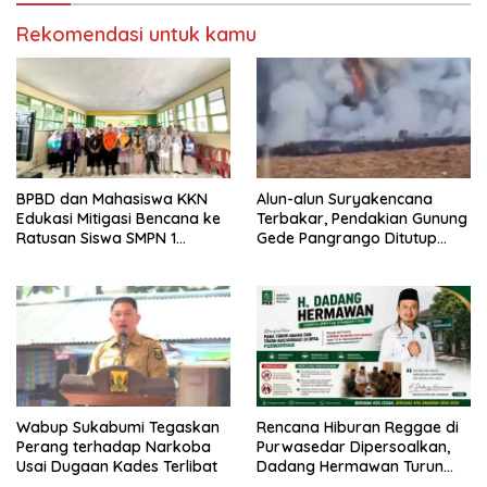
Rekomendasi untuk kamu
BPBD dan Mahasiswa KKN
Alun-alun Suryakencana
Edukasi Mitigasi Bencana ke
Terbakar, Pendakian Gunung
Ratusan Siswa SMPN 1
Gede Pangrango Ditutup
Simpenan
Sementara
Wabup Sukabumi Tegaskan
Rencana Hiburan Reggae di
Perang terhadap Narkoba
Purwasedar Dipersoalkan,
Usai Dugaan Kades Terlibat
Dadang Hermawan Turun
Memfasilitasi Musyawarah