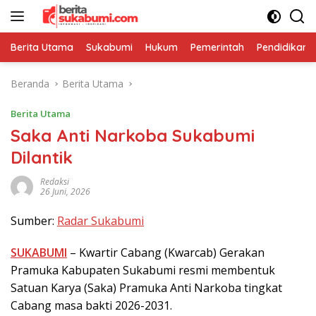
Langsung
ke
konten
Berita Utama
Sukabumi
Hukum
Pemerintah
Pendidikan
Beranda
Berita Utama
Berita Utama
Saka Anti Narkoba Sukabumi
Dilantik
Redaksi
26 Juni, 2026
Sumber:
Radar Sukabumi
SUKABUMI
– Kwartir Cabang (Kwarcab) Gerakan
Pramuka Kabupaten Sukabumi resmi membentuk
Satuan Karya (Saka) Pramuka Anti Narkoba tingkat
Cabang masa bakti 2026-2031.