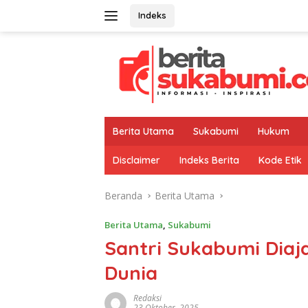
Langsung
Indeks
ke
konten
Berita Utama
Sukabumi
Hukum
Disclaimer
Indeks Berita
Kode Etik
Beranda
Berita Utama
Berita Utama
,
Sukabumi
Santri Sukabumi Diaj
Dunia
Redaksi
23 Oktober, 2025