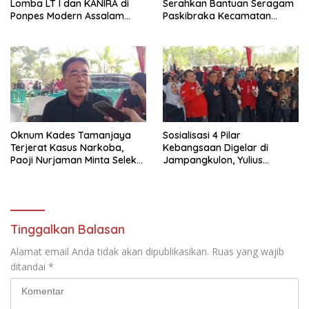
Lomba LT I dan KANIRA di
Serahkan Bantuan Seragam
Ponpes Modern Assalam
Paskibraka Kecamatan
Putri
Ciracap
Oknum Kades Tamanjaya
Sosialisasi 4 Pilar
Terjerat Kasus Narkoba,
Kebangsaan Digelar di
Paoji Nurjaman Minta Seleksi
Jampangkulon, Yulius
Calon Kades Diperketat
Setiarto Tekankan
Pentingnya Persatuan
Tinggalkan Balasan
Alamat email Anda tidak akan dipublikasikan.
Ruas yang wajib
ditandai
*