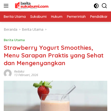
Langsung
ke
konten
Berita Utama
Sukabumi
Hukum
Pemerintah
Pendidikan
Beranda
Berita Utama
Berita Utama
Strawberry Yogurt Smoothies,
Menu Sarapan Praktis yang Sehat
dan Mengenyangkan
Redaksi
13 Februari, 2026