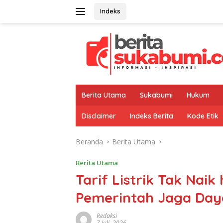
Langsung
Indeks
ke
konten
Berita Utama
Sukabumi
Hukum
Disclaimer
Indeks Berita
Kode Etik
Beranda
Berita Utama
Berita Utama
Tarif Listrik Tak Nai
Pemerintah Jaga Daya
Redaksi
7 Juli, 2026