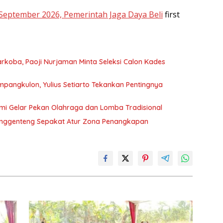
a September 2026, Pemerintah Jaga Daya Beli
first
koba, Paoji Nurjaman Minta Seleksi Calon Kades
ampangkulon, Yulius Setiarto Tekankan Pentingnya
mi Gelar Pekan Olahraga dan Lomba Tradisional
unggenteng Sepakat Atur Zona Penangkapan