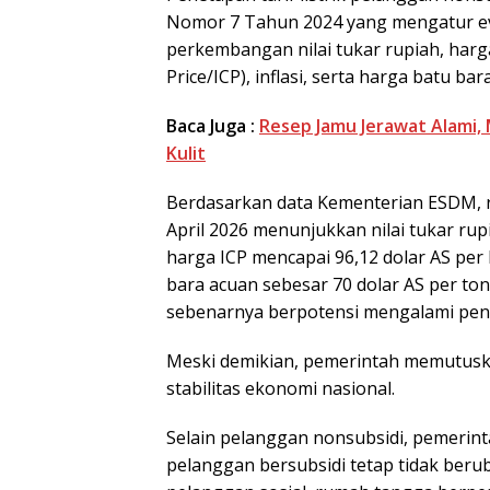
Nomor 7 Tahun 2024 yang mengatur eval
perkembangan nilai tukar rupiah, har
Price/ICP), inflasi, serta harga batu bar
Baca Juga :
Resep Jamu Jerawat Alami
Kulit
Berdasarkan data Kementerian ESDM, re
April 2026 menunjukkan nilai tukar rupi
harga ICP mencapai 96,12 dolar AS per b
bara acuan sebesar 70 dolar AS per ton.
sebenarnya berpotensi mengalami peny
Meski demikian, pemerintah memutuska
stabilitas ekonomi nasional.
Selain pelanggan nonsubsidi, pemerinta
pelanggan bersubsidi tetap tidak berub