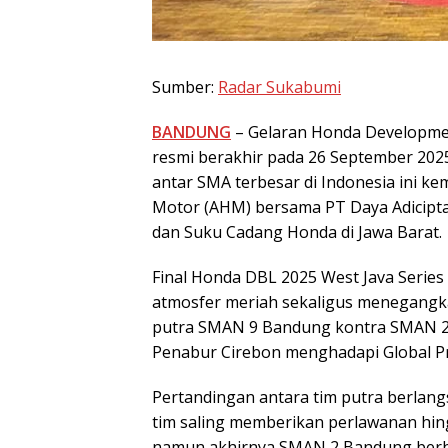
Sumber:
Radar Sukabumi
BANDUNG
– Gelaran Honda Developmen
resmi berakhir pada 26 September 2025
antar SMA terbesar di Indonesia ini k
Motor (AHM) bersama PT Daya Adicipt
dan Suku Cadang Honda di Jawa Barat.
Final Honda DBL 2025 West Java Series
atmosfer meriah sekaligus menegang
putra SMAN 9 Bandung kontra SMAN 2 
Penabur Cirebon menghadapi Global Pre
Pertandingan antara tim putra berlan
tim saling memberikan perlawanan hingg
namun akhirnya SMAN 2 Bandung berh