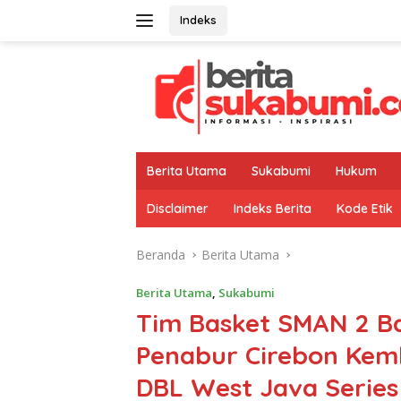
Langsung
Indeks
ke
konten
Berita Utama
Sukabumi
Hukum
Disclaimer
Indeks Berita
Kode Etik
Beranda
Berita Utama
Berita Utama
,
Sukabumi
Tim Basket SMAN 2 B
Penabur Cirebon Kemb
DBL West Java Series