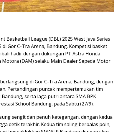
t Basketball League (DBL) 2025 West Java Series
 di Gor C-Tra Arena, Bandung. Kompetisi basket
embali hadir dengan dukungan PT Astra Honda
a Motora (DAM) selaku Main Dealer Sepeda Motor
 berlangsung di Gor C-Tra Arena, Bandung, dengan
kan. Pertandingan puncak mempertemukan tim
Bandung, serta laga putri antara SMA BPK
stasi School Bandung, pada Sabtu (27/9).
gsung sengit dan penuh ketegangan, dengan kedua
a detik terakhir. Kedua tim saling berbalas poin,
asil menaklukkan SMAN 9 Bandung dengan skor