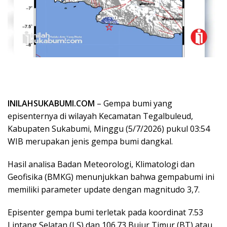
INILAHSUKABUMI.COM
– ​Gempa bumi yang
episenternya di wilayah Kecamatan Tegalbuleud,
Kabupaten Sukabumi, Minggu (5/7/2026) pukul 03:54
WIB merupakan jenis gempa bumi dangkal.
Hasil analisa Badan Meteorologi, Klimatologi dan
Geofisika (BMKG) menunjukkan bahwa gempabumi ini
memiliki parameter update dengan magnitudo 3,7.
Episenter gempa bumi terletak pada koordinat 7.53
Lintang Selatan (LS) dan 106.73 Bujur Timur (BT) atau