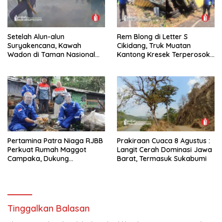
Setelah Alun-alun
Rem Blong di Letter S
Suryakencana, Kawah
Cikidang, Truk Muatan
Wadon di Taman Nasional
Kantong Kresek Terperosok
Gunung Gede Pangrango
ke Jurang Tebing
Terbakar
Pertamina Patra Niaga RJBB
Prakiraan Cuaca 8 Agustus :
Perkuat Rumah Maggot
Langit Cerah Dominasi Jawa
Campaka, Dukung
Barat, Termasuk Sukabumi
Pengelolaan Sampah di Kota
Bandung
Tinggalkan Balasan