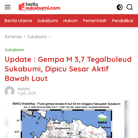
Langsung
ke
konten
Berita Utama
Sukabumi
Hukum
Pemerintah
Pendidikan
Beranda
Sukabumi
Sukabumi
Update : Gempa M 3,7 Tegalbuleud
Sukabumi, Dipicu Sesar Aktif
Bawah Laut
Redaksi
5 Juli, 2026