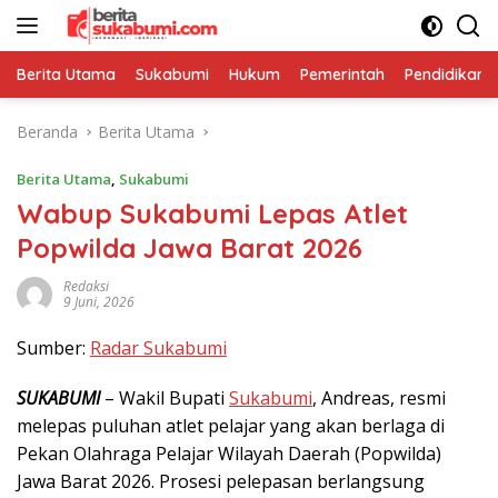
Langsung
ke
konten
Berita Utama
Sukabumi
Hukum
Pemerintah
Pendidikan
Beranda
Berita Utama
Berita Utama
,
Sukabumi
Wabup Sukabumi Lepas Atlet
Popwilda Jawa Barat 2026
Redaksi
9 Juni, 2026
Sumber:
Radar Sukabumi
SUKABUMI
– Wakil Bupati
Sukabumi
, Andreas, resmi
melepas puluhan atlet pelajar yang akan berlaga di
Pekan Olahraga Pelajar Wilayah Daerah (Popwilda)
Jawa Barat 2026. Prosesi pelepasan berlangsung