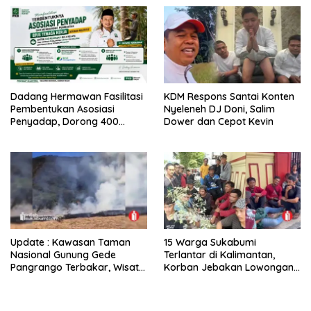
Dadang Hermawan Fasilitasi
KDM Respons Santai Konten
Pembentukan Asosiasi
Nyeleneh DJ Doni, Salim
Penyadap, Dorong 400
Dower dan Cepot Kevin
Pekerja Dapat Perlindungan
BPJS
Update : Kawasan Taman
15 Warga Sukabumi
Nasional Gunung Gede
Terlantar di Kalimantan,
Pangrango Terbakar, Wisata
Korban Jebakan Lowongan
Khusus Pendakian Ditutup
Kerja Berkedok Penyadap
Karet