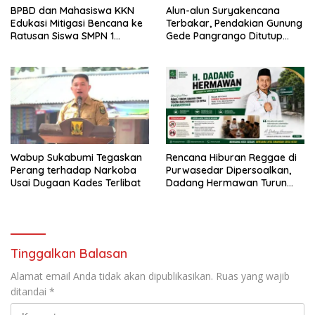
BPBD dan Mahasiswa KKN
Alun-alun Suryakencana
Edukasi Mitigasi Bencana ke
Terbakar, Pendakian Gunung
Ratusan Siswa SMPN 1
Gede Pangrango Ditutup
Simpenan
Sementara
Wabup Sukabumi Tegaskan
Rencana Hiburan Reggae di
Perang terhadap Narkoba
Purwasedar Dipersoalkan,
Usai Dugaan Kades Terlibat
Dadang Hermawan Turun
Memfasilitasi Musyawarah
Tinggalkan Balasan
Alamat email Anda tidak akan dipublikasikan.
Ruas yang wajib
ditandai
*