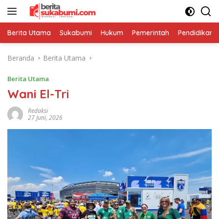
Langsung
ke
konten
Berita Utama
Sukabumi
Hukum
Pemerintah
Pendidikan
Beranda
Berita Utama
Berita Utama
Wani El-Tri
Redaksi
27 Juni, 2026