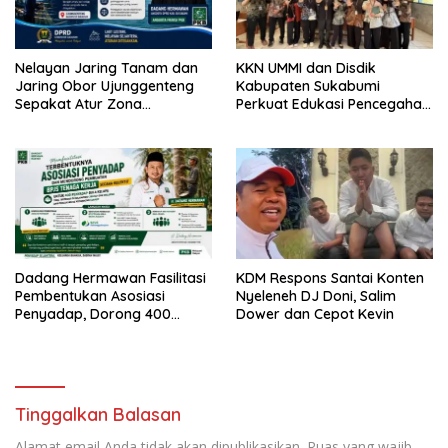
Nelayan Jaring Tanam dan
KKN UMMI dan Disdik
Jaring Obor Ujunggenteng
Kabupaten Sukabumi
Sepakat Atur Zona
Perkuat Edukasi Pencegahan
Penangkapan
Kenakalan Remaja di SMPN 2
Tegalbuleud
Dadang Hermawan Fasilitasi
KDM Respons Santai Konten
Pembentukan Asosiasi
Nyeleneh DJ Doni, Salim
Penyadap, Dorong 400
Dower dan Cepot Kevin
Pekerja Dapat Perlindungan
BPJS
Tinggalkan Balasan
Alamat email Anda tidak akan dipublikasikan.
Ruas yang wajib