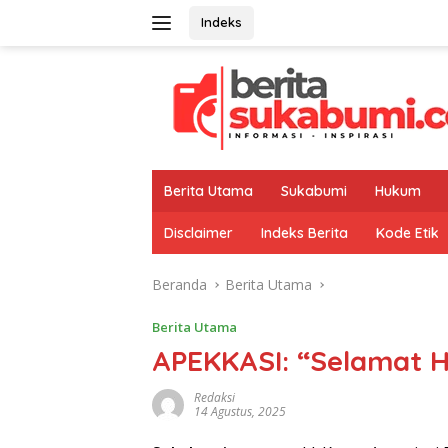
Langsung
Indeks
ke
konten
Berita Utama
Sukabumi
Hukum
Disclaimer
Indeks Berita
Kode Etik
Beranda
Berita Utama
Berita Utama
APEKKASI: “Selamat H
Redaksi
14 Agustus, 2025