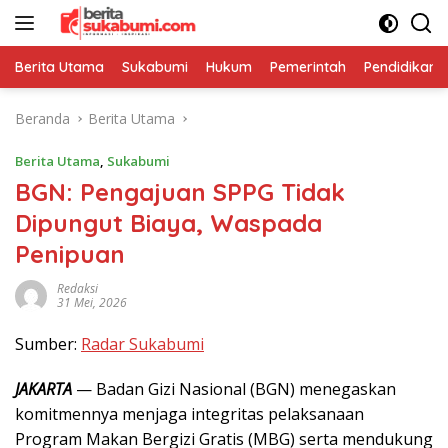
Langsung
ke
konten
Berita Utama
Sukabumi
Hukum
Pemerintah
Pendidikan
Beranda
Berita Utama
Berita Utama
,
Sukabumi
BGN: Pengajuan SPPG Tidak
Dipungut Biaya, Waspada
Penipuan
Redaksi
31 Mei, 2026
Sumber:
Radar Sukabumi
JAKARTA
— Badan Gizi Nasional (BGN) menegaskan
komitmennya menjaga integritas pelaksanaan
Program Makan Bergizi Gratis (MBG) serta mendukung