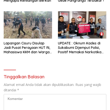
Mengapa Kehilangan Berkah
Gede Pangrango Terbakar !
Lapangan Cisuru Disulap
UPDATE : Oknum Kades di
Jadi Pusat Perayaan HUT RI,
Sukabumi Dijemput Polisi,
Mahasiswa KKM dan Warga
Positif Memakai Narkotika
Satukan Tenaga
Jenis Sabu
Tinggalkan Balasan
Alamat email Anda tidak akan dipublikasikan.
Ruas yang wajib
ditandai
*