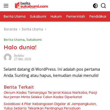
Langsung
ke
konten
Berita Utama
Sukabumi
Hukum
Pemerintah
Pendidikan
Beranda
Berita Utama
Berita Utama
,
Sukabumi
Halo dunia!
Redaksi
27 Mei, 2026
Selamt datang di WordPress. Ini adalah pos pertama
Anda. Sunting atau hapus, kemudian mulai menulis!
Berita Terkait
Oknum Kades Tamanjaya Terjerat Kasus Narkoba, Paoji
Nurjaman Minta Seleksi Calon Kades Diperketat
Sosialisasi 4 Pilar Kebangsaan Digelar di Jampangkulon,
Yulius Setiarto Tekankan Pentingnya Persatuan