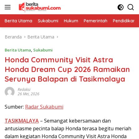
Langsung
ke
konten
Berita Utama
Sukabumi
Hukum
Pemerintah
Pendidikan
Beranda
Berita Utama
Berita Utama
,
Sukabumi
Honda Community Visit Astra
Honda Dream Cup 2026 Ramaikan
Serunya Balapan di Tasikmalaya
Redaksi
26 Mei, 2026
Sumber:
Radar Sukabumi
TASIKMALAYA
– Semangat kebersamaan dan
antusiasme pecinta balap Honda terasa begitu meriah
dalam kegiatan Honda Community Visit Astra Honda