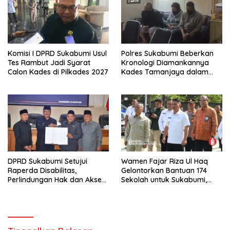
Komisi I DPRD Sukabumi Usul
Polres Sukabumi Beberkan
Tes Rambut Jadi Syarat
Kronologi Diamankannya
Calon Kades di Pilkades 2027
Kades Tamanjaya dalam
Kasus Sabu
DPRD Sukabumi Setujui
Wamen Fajar Riza Ul Haq
Raperda Disabilitas,
Gelontorkan Bantuan 174
Perlindungan Hak dan Akses
Sekolah untuk Sukabumi,
Layanan Diperkuat
Terbanyak SD