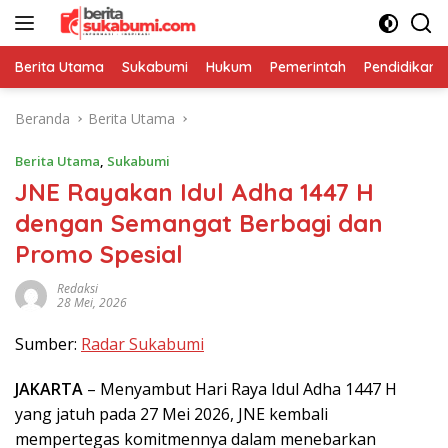
Langsung
ke
konten
Berita Utama
Sukabumi
Hukum
Pemerintah
Pendidikan
Beranda
Berita Utama
Berita Utama
,
Sukabumi
JNE Rayakan Idul Adha 1447 H
dengan Semangat Berbagi dan
Promo Spesial
Redaksi
28 Mei, 2026
Sumber:
Radar Sukabumi
JAKARTA
– Menyambut Hari Raya Idul Adha 1447 H
yang jatuh pada 27 Mei 2026, JNE kembali
mempertegas komitmennya dalam menebarkan