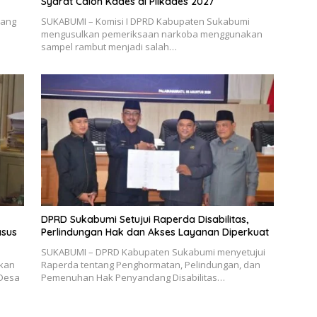
Syarat Calon Kades di Pilkades 2027
bang
SUKABUMI – Komisi I DPRD Kabupaten Sukabumi
mengusulkan pemeriksaan narkoba menggunakan
sampel rambut menjadi salah…
DPRD Sukabumi Setujui Raperda Disabilitas,
sus
Perlindungan Hak dan Akses Layanan Diperkuat
SUKABUMI – DPRD Kabupaten Sukabumi menyetujui
ikan
Raperda tentang Penghormatan, Pelindungan, dan
 Desa
Pemenuhan Hak Penyandang Disabilitas…