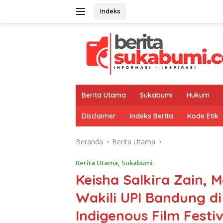
Langsung
Indeks
ke
konten
Berita Utama
Sukabumi
Hukum
Disclaimer
Indeks Berita
Kode Etik
Beranda
Berita Utama
Berita Utama
,
Sukabumi
Keisha Salkira Zain, 
Wakili UPI Bandung di
Indigenous Film Festi