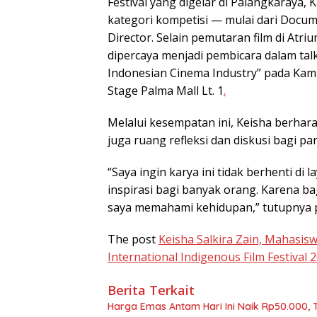
Festival yang digelar di Palangkaraya,
kategori kompetisi — mulai dari Docume
Director. Selain pemutaran film di Atri
dipercaya menjadi pembicara dalam tal
Indonesian Cinema Industry” pada Kami
Stage Palma Mall Lt. 1
.
Melalui kesempatan ini, Keisha berhara
juga ruang refleksi dan diskusi bagi p
“Saya ingin karya ini tidak berhenti di 
inspirasi bagi banyak orang. Karena ba
saya memahami kehidupan,” tutupnya 
The post
Keisha Salkira Zain, Mahasis
International Indigenous Film Festival 
Berita Terkait
Harga Emas Antam Hari Ini Naik Rp50.000,