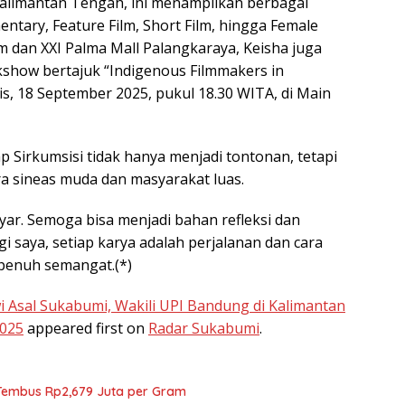
 Kalimantan Tengah, ini menampilkan berbagai
ntary, Feature Film, Short Film, hingga Female
um dan XXI Palma Mall Palangkaraya, Keisha juga
kshow bertajuk “Indigenous Filmmakers in
s, 18 September 2025, pukul 18.30 WITA, di Main
p Sirkumsisi tidak hanya menjadi tontonan, tetapi
ara sineas muda dan masyarakat luas.
layar. Semoga bisa menjadi bahan refleksi dan
gi saya, setiap karya adalah perjalanan dan cara
penuh semangat.(*)
wi Asal Sukabumi, Wakili UPI Bandung di Kalimantan
2025
appeared first on
Radar Sukabumi
.
 Tembus Rp2,679 Juta per Gram