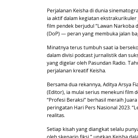
Perjalanan Keisha di dunia sinematogra
ia aktif dalam kegiatan ekstrakurikuler 
film pendek berjudul “Lawan Narkoba d
(DoP) — peran yang membuka jalan bagi
Minatnya terus tumbuh saat ia berseko
dalam divisi podcast jurnalistik dan 
yang digelar oleh Pasundan Radio. Tahu
perjalanan kreatif Keisha.
Bersama dua rekannya, Aditya Arsya Fia
(Editor), ia mulai serius menekuni film
“Profesi Beraksi” berhasil meraih Jua
peringatan Hari Pers Nasional 2023. “
realitas.
Setiap kisah yang diangkat selalu puny
oleh skenario fiksi,” ungkap Keisha da