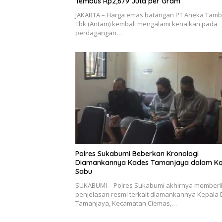
Tembus Rp2,679 Juta per Gram
JAKARTA – Harga emas batangan PT Aneka Tam
Tbk (Antam) kembali mengalami kenaikan pada
perdagangan…
Polres Sukabumi Beberkan Kronologi
Diamankannya Kades Tamanjaya dalam Ka
Sabu
SUKABUMI – Polres Sukabumi akhirnya member
penjelasan resmi terkait diamankannya Kepala
Tamanjaya, Kecamatan Ciemas,…