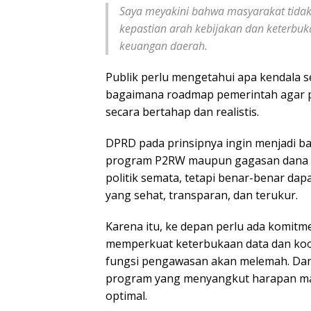
Saya meyakini bahwa masyarakat tidak 
kepastian arah kebijakan dan keterbuk
keuangan daerah.
Publik perlu mengetahui apa kendala s
bagaimana roadmap pemerintah agar p
secara bertahap dan realistis.
DPRD pada prinsipnya ingin menjadi ba
program P2RW maupun gagasan dana ab
politik semata, tetapi benar-benar dap
yang sehat, transparan, dan terukur.
Karena itu, ke depan perlu ada komitme
memperkuat keterbukaan data dan koor
fungsi pengawasan akan melemah. Da
program yang menyangkut harapan masya
optimal.