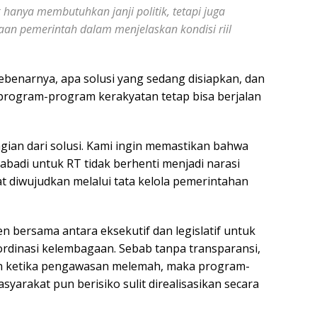
hanya membutuhkan janji politik, tetapi juga
aan pemerintah dalam menjelaskan kondisi riil
ebenarnya, apa solusi yang sedang disiapkan, dan
rogram-program kerakyatan tetap bisa berjalan
gian dari solusi. Kami ingin memastikan bahwa
adi untuk RT tidak berhenti menjadi narasi
at diwujudkan melalui tata kelola pemerintahan
n bersama antara eksekutif dan legislatif untuk
dinasi kelembagaan. Sebab tanpa transparansi,
n ketika pengawasan melemah, maka program-
rakat pun berisiko sulit direalisasikan secara