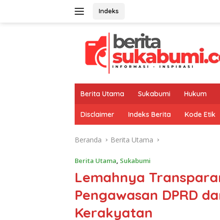
Langsung
Indeks
ke
konten
Berita Utama
Sukabumi
Hukum
Disclaimer
Indeks Berita
Kode Etik
Beranda
Berita Utama
Berita Utama
,
Sukabumi
Lemahnya Transpara
Pengawasan DPRD dan
Kerakyatan