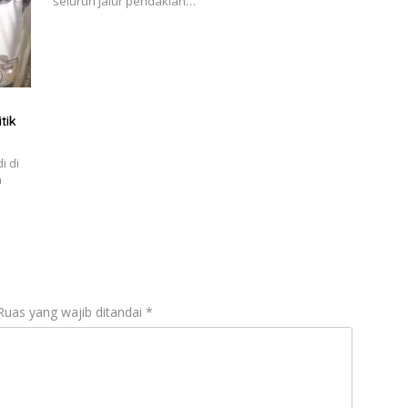
seluruh jalur pendakian…
tik
i di
n
Ruas yang wajib ditandai
*