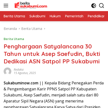
Langsung
ke
konten
Berita Utama
Sukabumi
Hukum
Pemerintah
Pendidikan
Beranda
Berita Utama
Berita Utama
Penghargaan Satyalancana 30
Tahun untuk Asep Saefudin, Bukti
Dedikasi ASN Satpol PP Sukabumi
Redaksi
15 Agustus, 2025
Sukabuminow.com
|| Kepala Bidang Penegakan Perda
& Pengembangan Karir PPNS Satpol PP Kabupaten
Sukabumi, Asep Saefudin, menjadi salah satu dari 80
Aparatur Sipil Negara (ASN) yang menerima
penghargaan Satyalancana Karya Satya dari Presiden