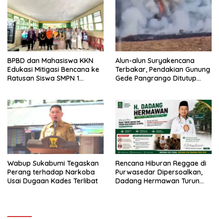
BPBD dan Mahasiswa KKN
Alun-alun Suryakencana
Edukasi Mitigasi Bencana ke
Terbakar, Pendakian Gunung
Ratusan Siswa SMPN 1
Gede Pangrango Ditutup
Simpenan
Sementara
Wabup Sukabumi Tegaskan
Rencana Hiburan Reggae di
Perang terhadap Narkoba
Purwasedar Dipersoalkan,
Usai Dugaan Kades Terlibat
Dadang Hermawan Turun
Memfasilitasi Musyawarah