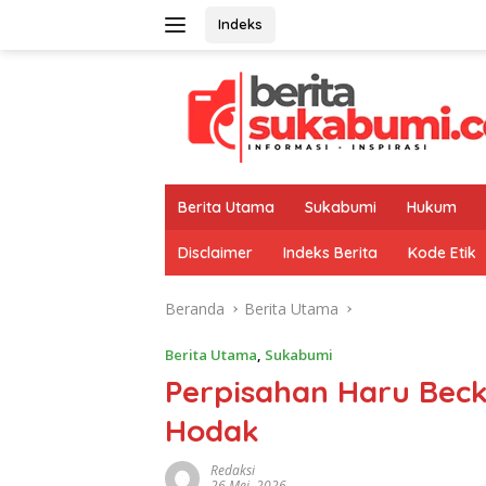
Langsung
Indeks
ke
konten
Berita Utama
Sukabumi
Hukum
Disclaimer
Indeks Berita
Kode Etik
Beranda
Berita Utama
Berita Utama
,
Sukabumi
Perpisahan Haru Bec
Hodak
Redaksi
26 Mei, 2026