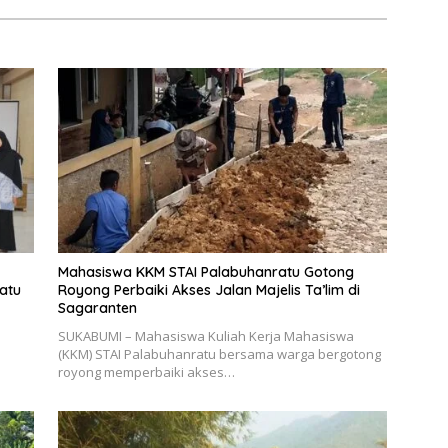
Mahasiswa KKM STAI Palabuhanratu Gotong
atu
Royong Perbaiki Akses Jalan Majelis Ta’lim di
Sagaranten
SUKABUMI – Mahasiswa Kuliah Kerja Mahasiswa
(KKM) STAI Palabuhanratu bersama warga bergotong
royong memperbaiki akses…