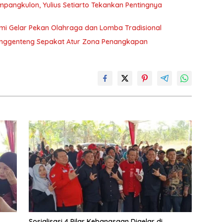
ampangkulon, Yulius Setiarto Tekankan Pentingnya
mi Gelar Pekan Olahraga dan Lomba Tradisional
unggenteng Sepakat Atur Zona Penangkapan
Sosialisasi 4 Pilar Kebangsaan Digelar di