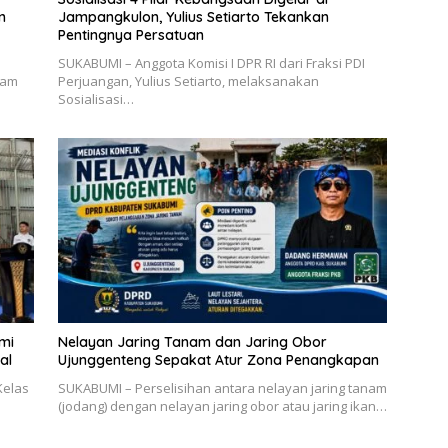
n
Jampangkulon, Yulius Setiarto Tekankan
Pentingnya Persatuan
SUKABUMI – Anggota Komisi I DPR RI dari Fraksi PDI
lam
Perjuangan, Yulius Setiarto, melaksanakan
Sosialisasi…
mi
Nelayan Jaring Tanam dan Jaring Obor
al
Ujunggenteng Sepakat Atur Zona Penangkapan
Kelas
SUKABUMI – Perselisihan antara nelayan jaring tanam
(jodang) dengan nelayan jaring obor atau jaring ikan…