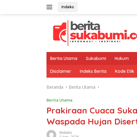
Langsung
Indeks
ke
konten
Berita Utama
Sukabumi
Hukum
Disclaimer
Indeks Berita
Kode Etik
Beranda
Berita Utama
Berita Utama
Prakiraan Cuaca Suka
Waspada Hujan Disert
Redaksi
1 Juni, 2026