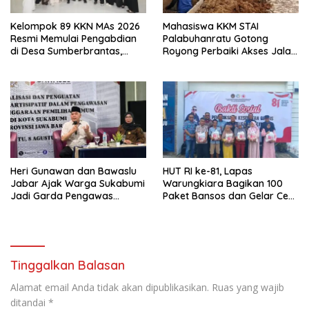
Kelompok 89 KKN MAs 2026
Mahasiswa KKM STAI
Resmi Memulai Pengabdian
Palabuhanratu Gotong
di Desa Sumberbrantas,
Royong Perbaiki Akses Jalan
Kota Batu
Majelis Ta’lim di Sagaranten
Heri Gunawan dan Bawaslu
HUT RI ke-81, Lapas
Jabar Ajak Warga Sukabumi
Warungkiara Bagikan 100
Jadi Garda Pengawas
Paket Bansos dan Gelar Cek
Demokrasi
Kesehatan Gratis
Tinggalkan Balasan
Alamat email Anda tidak akan dipublikasikan.
Ruas yang wajib
ditandai
*