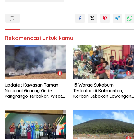
Rekomendasi untuk kamu
Update : Kawasan Taman
15 Warga Sukabumi
Nasional Gunung Gede
Terlantar di Kalimantan,
Pangrango Terbakar, Wisata
Korban Jebakan Lowongan
Khusus Pendakian Ditutup
Kerja Berkedok Penyadap
Karet