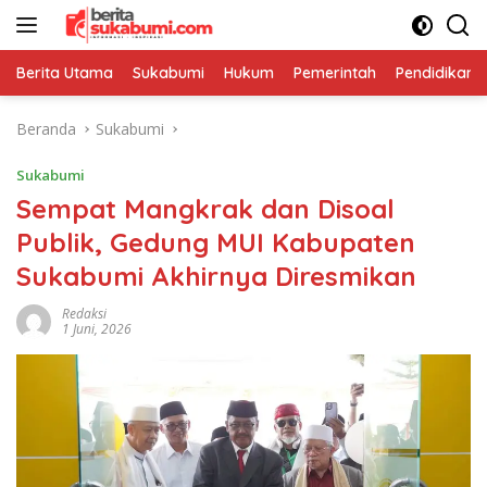
Langsung
ke
konten
Berita Utama
Sukabumi
Hukum
Pemerintah
Pendidikan
Beranda
Sukabumi
Sukabumi
Sempat Mangkrak dan Disoal
Publik, Gedung MUI Kabupaten
Sukabumi Akhirnya Diresmikan
Redaksi
1 Juni, 2026