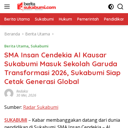
Langsung
ke
konten
Berita Utama
Sukabumi
Hukum
Pemerintah
Pendidikan
Beranda
Berita Utama
Berita Utama
,
Sukabumi
SMA Insan Cendekia Al Kausar
Sukabumi Masuk Sekolah Garuda
Transformasi 2026, Sukabumi Siap
Cetak Generasi Global
Redaksi
30 Mei, 2026
Sumber:
Radar Sukabumi
SUKABUMI
– Kabar membanggakan datang dari dunia
pendidikan di Sukabumi. SMA Insan Cendekia – Al