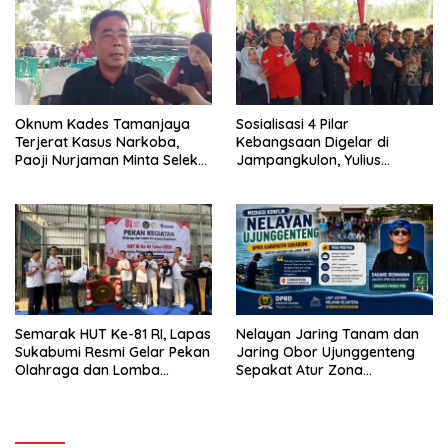
Oknum Kades Tamanjaya
Sosialisasi 4 Pilar
Terjerat Kasus Narkoba,
Kebangsaan Digelar di
Paoji Nurjaman Minta Seleksi
Jampangkulon, Yulius
Calon Kades Diperketat
Setiarto Tekankan
Pentingnya Persatuan
Semarak HUT Ke-81 RI, Lapas
Nelayan Jaring Tanam dan
Sukabumi Resmi Gelar Pekan
Jaring Obor Ujunggenteng
Olahraga dan Lomba
Sepakat Atur Zona
Tradisional
Penangkapan