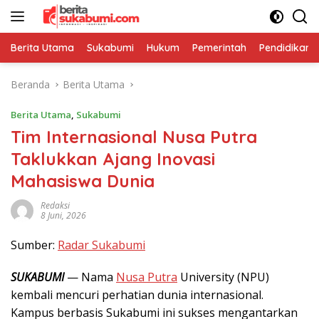
Langsung
ke
konten
Berita Utama
Sukabumi
Hukum
Pemerintah
Pendidikan
Beranda
Berita Utama
Berita Utama
,
Sukabumi
Tim Internasional Nusa Putra
Taklukkan Ajang Inovasi
Mahasiswa Dunia
Redaksi
8 Juni, 2026
Sumber:
Radar Sukabumi
SUKABUMI
— Nama
Nusa Putra
University (NPU)
kembali mencuri perhatian dunia internasional.
Kampus berbasis Sukabumi ini sukses mengantarkan