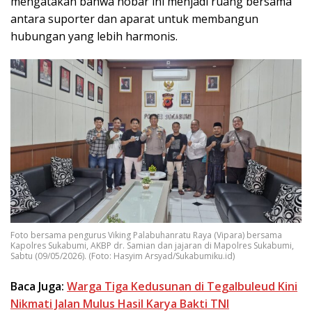
mengatakan bahwa nobar ini menjadi ruang bersama
antara suporter dan aparat untuk membangun
hubungan yang lebih harmonis.
Foto bersama pengurus Viking Palabuhanratu Raya (Vipara) bersama
Kapolres Sukabumi, AKBP dr. Samian dan jajaran di Mapolres Sukabumi,
Sabtu (09/05/2026). (Foto: Hasyim Arsyad/Sukabumiku.id)
Baca Juga:
Warga Tiga Kedusunan di Tegalbuleud Kini
Nikmati Jalan Mulus Hasil Karya Bakti TNI