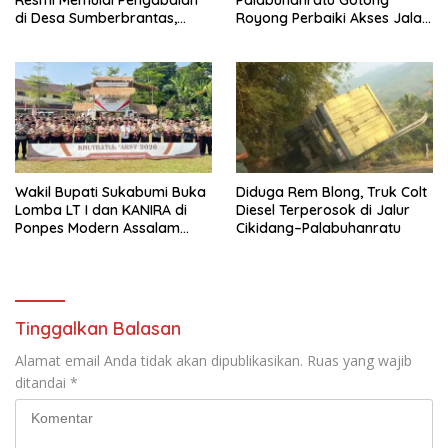
Resmi Memulai Pengabdian
Palabuhanratu Gotong
di Desa Sumberbrantas,
Royong Perbaiki Akses Jalan
Kota Batu
Majelis Ta’lim di Sagaranten
Wakil Bupati Sukabumi Buka
Diduga Rem Blong, Truk Colt
Lomba LT I dan KANIRA di
Diesel Terperosok di Jalur
Ponpes Modern Assalam
Cikidang–Palabuhanratu
Putri
Tinggalkan Balasan
Alamat email Anda tidak akan dipublikasikan.
Ruas yang wajib
ditandai
*