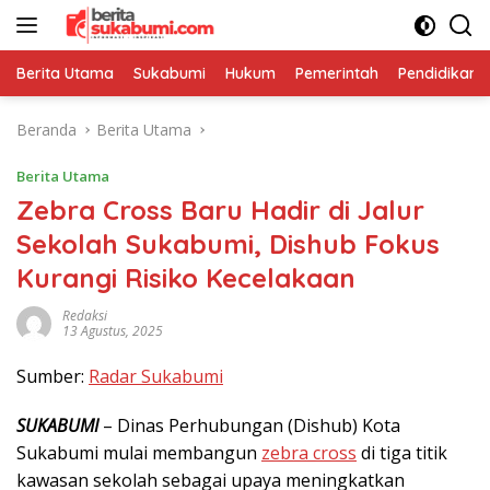
Langsung
ke
konten
Berita Utama
Sukabumi
Hukum
Pemerintah
Pendidikan
Beranda
Berita Utama
Berita Utama
Zebra Cross Baru Hadir di Jalur
Sekolah Sukabumi, Dishub Fokus
Kurangi Risiko Kecelakaan
Redaksi
13 Agustus, 2025
Sumber:
Radar Sukabumi
SUKABUMI
– Dinas Perhubungan (Dishub) Kota
Sukabumi mulai membangun
zebra cross
di tiga titik
kawasan sekolah sebagai upaya meningkatkan