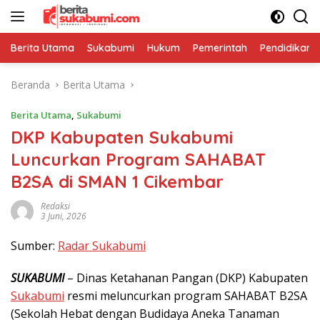
Langsung
ke
konten
Berita Utama
Sukabumi
Hukum
Pemerintah
Pendidikan
Beranda
Berita Utama
Berita Utama
,
Sukabumi
DKP Kabupaten Sukabumi
Luncurkan Program SAHABAT
B2SA di SMAN 1 Cikembar
Redaksi
3 Juni, 2026
Sumber:
Radar Sukabumi
SUKABUMI
– Dinas Ketahanan Pangan (DKP) Kabupaten
Sukabumi
resmi meluncurkan program SAHABAT B2SA
(Sekolah Hebat dengan Budidaya Aneka Tanaman