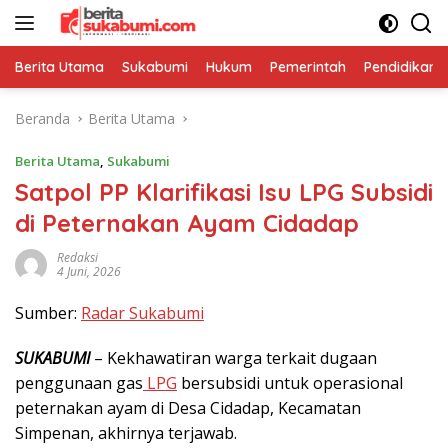
Langsung
ke
konten
Berita Utama
Sukabumi
Hukum
Pemerintah
Pendidikan
Beranda
Berita Utama
Berita Utama
,
Sukabumi
Satpol PP Klarifikasi Isu LPG Subsidi
di Peternakan Ayam Cidadap
Redaksi
4 Juni, 2026
Sumber:
Radar Sukabumi
SUKABUMI
– Kekhawatiran warga terkait dugaan
penggunaan gas
LPG
bersubsidi untuk operasional
peternakan ayam di Desa Cidadap, Kecamatan
Simpenan, akhirnya terjawab.