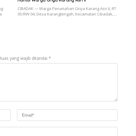
Hantui Warga Griya Karang Asri II
ng
CIBADAK — Warga Perumahan Griya Karang Asri II, RT
a
05/RW 04, Desa Karangtengah, Kecamatan Cibadak,…
Ruas yang wajib ditandai
*