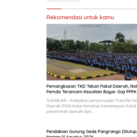
Rekomendasi untuk kamu
Pemangkasan TKD Tekan Fiskal Daerah, Ra
Pemda Terancam Kesulitan Bayar Gaji PPPK
SUKABUMI – Kebijakan penyesuaian Transfer ke
Daerah (TKD) mulai menekan kemampuan fiskal
pemerintah daerah dan…
Pendakian Gunung Gede Pangrango Ditutup