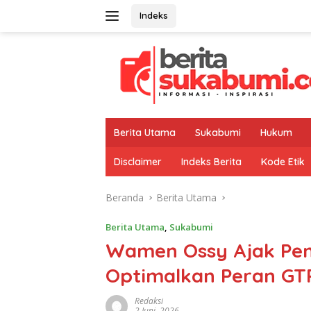
Langsung
Indeks
ke
konten
Berita Utama
Sukabumi
Hukum
Disclaimer
Indeks Berita
Kode Etik
Beranda
Berita Utama
Berita Utama
,
Sukabumi
Wamen Ossy Ajak Pe
Optimalkan Peran GT
Redaksi
2 Juni, 2026